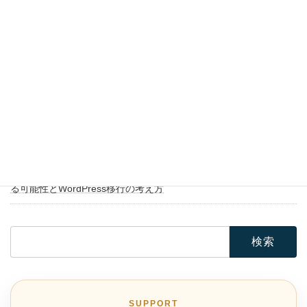
2023年6月5日
ブログ移行・記事移転
WordPressで一部の記事だけ別サイトへ移転する方法｜カテゴリ
ー単位のエクスポート・画像移行・301リダイレクトまで解説
2019年4月4日
ブログ移行・記事移転
SeesaaブログからWordPressへ引越しする方法｜記事移行・リダ
イレクト・SEO対策まで解説
2014年5月31日
ブログ移行・記事移転
アメブロを削除された時の対処法｜バックアップなしで復元でき
る可能性とWordPress移行の考え方
検
索:
SUPPORT